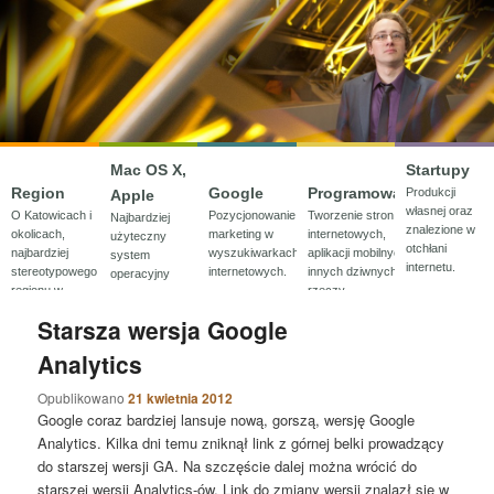
Mac OS X,
Startupy
Region
Google
Programowanie
Produkcji
Apple
własnej oraz
O Katowicach i
Pozycjonowanie,
Tworzenie stron
Najbardziej
znalezione w
okolicach,
marketing w
internetowych,
użyteczny
otchłani
najbardziej
wyszukiwarkach
aplikacji mobilnych i
system
internetu.
stereotypowego
internetowych.
innych dziwnych
operacyjny
regionu w
rzeczy.
wraz z
Polsce.
wszystkimi
Starsza wersja Google
gadgetami.
Analytics
Opublikowano
21 kwietnia 2012
Google coraz bardziej lansuje nową, gorszą, wersję Google
Analytics. Kilka dni temu zniknął link z górnej belki prowadzący
do starszej wersji GA. Na szczęście dalej można wrócić do
starszej wersji Analytics-ów. Link do zmiany wersji znalazł się w